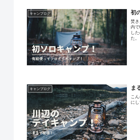
初
キャンプログ
焚き火し
内で呟き続
した
ま
キャンプログ
こん
にし