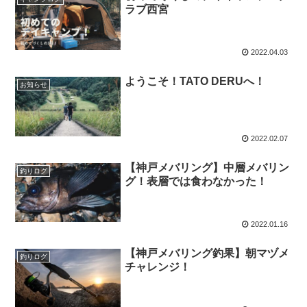
ラブ西宮
2022.04.03
ようこそ！TATO DERUへ！
お知らせ
2022.02.07
【神戸メバリング】中層メバリン
釣りログ
グ！表層では食わなかった！
2022.01.16
【神戸メバリング釣果】朝マヅメ
釣りログ
チャレンジ！